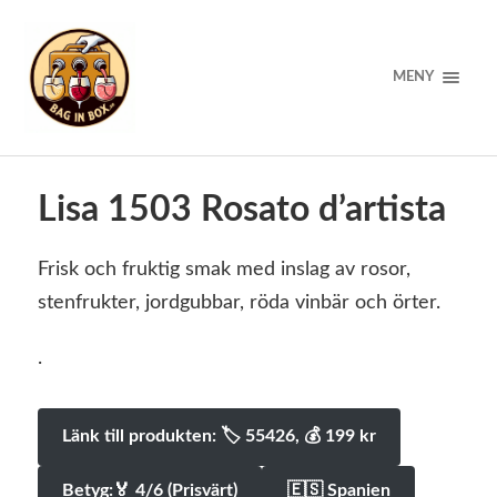
MENY
Lisa 1503 Rosato d’artista
Frisk och fruktig smak med inslag av rosor,
stenfrukter, jordgubbar, röda vinbär och örter.
.
Länk till produkten: 🏷 55426, 💰️ 199 kr
Betyg:🏅 4/6 (Prisvärt)
🇪🇸 Spanien