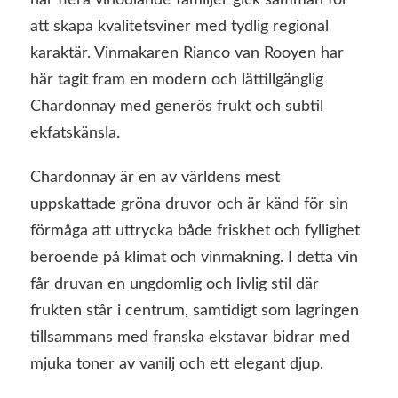
när flera vinodlande familjer gick samman för
att skapa kvalitetsviner med tydlig regional
karaktär. Vinmakaren Rianco van Rooyen har
här tagit fram en modern och lättillgänglig
Chardonnay med generös frukt och subtil
ekfatskänsla.
Chardonnay är en av världens mest
uppskattade gröna druvor och är känd för sin
förmåga att uttrycka både friskhet och fyllighet
beroende på klimat och vinmakning. I detta vin
får druvan en ungdomlig och livlig stil där
frukten står i centrum, samtidigt som lagringen
tillsammans med franska ekstavar bidrar med
mjuka toner av vanilj och ett elegant djup.