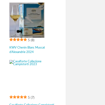
5
(8)
KWV Chenin Blanc Muscat
d’Alexandrie 2024
5
(7)