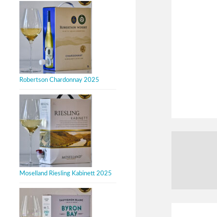
Robertson Chardonnay 2025
Moselland Riesling Kabinett 2025