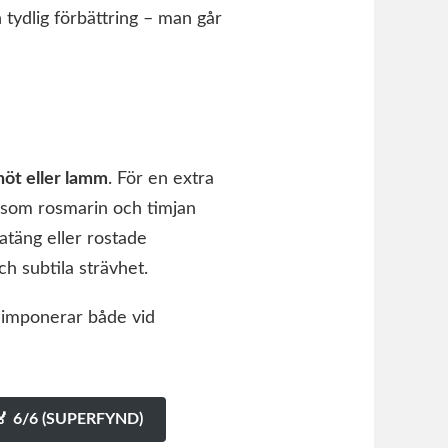
 tydlig förbättring – man går
 nöt eller lamm
. För en extra
r som rosmarin och timjan
atäng eller rostade
ch subtila strävhet.
 imponerar både vid
🏅 6/6 (SUPERFYND)