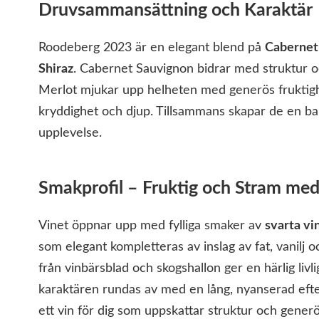
Druvsammansättning och Karaktär
Roodeberg 2023 är en elegant blend på
Cabernet
Shiraz
. Cabernet Sauvignon bidrar med struktur oc
Merlot mjukar upp helheten med generös fruktighe
kryddighet och djup. Tillsammans skapar de en b
upplevelse.
Smakprofil – Fruktig och Stram me
Vinet öppnar upp med fylliga smaker av
svarta vi
som elegant kompletteras av inslag av fat, vanilj oc
från vinbärsblad och skogshallon ger en härlig liv
karaktären rundas av med en lång, nyanserad ef
ett vin för dig som uppskattar struktur och generö