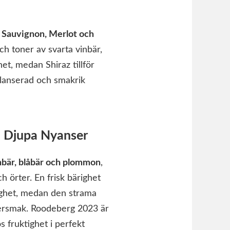
 Sauvignon, Merlot och
h toner av svarta vinbär,
t, medan Shiraz tillför
alanserad och smakrik
d Djupa Nyanser
nbär, blåbär och plommon
,
h örter. En frisk bärighet
lighet, medan den strama
tersmak. Roodeberg 2023 är
s fruktighet i perfekt