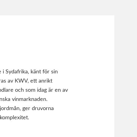
 Sydafrika, känt för sin
ras av KWV, ett anrikt
odlare och som idag är en av
anska vinmarknaden.
 jordmån, ger druvorna
 komplexitet.