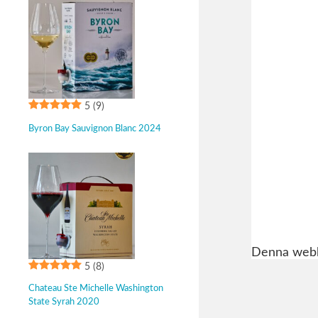
5
(9)
Byron Bay Sauvignon Blanc 2024
Denna webbp
5
(8)
Chateau Ste Michelle Washington
State Syrah 2020