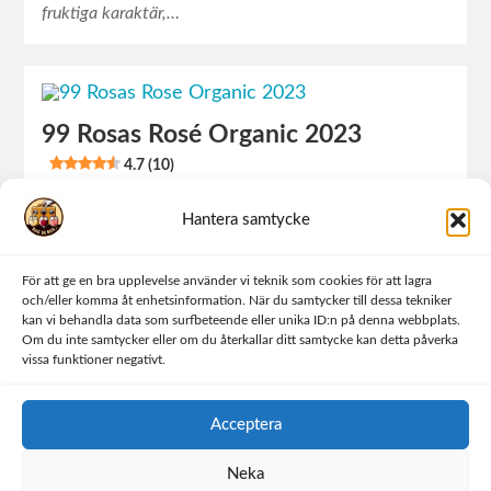
fruktiga karaktär,…
99 Rosas Rosé Organic 2023
4.7 (10)
99 Rosas Rosé Organic 2023 är ett rosévin som fångar
Hantera samtycke
sommarens alla smaker. Detta ekologiska vin från
Spanien är tillverkat på druvorna Bobal och Garnacha,
två inhemska spanska…
För att ge en bra upplevelse använder vi teknik som cookies för att lagra
och/eller komma åt enhetsinformation. När du samtycker till dessa tekniker
kan vi behandla data som surfbeteende eller unika ID:n på denna webbplats.
Om du inte samtycker eller om du återkallar ditt samtycke kan detta påverka
vissa funktioner negativt.
Chateau Ste Michelle Washington
State Chardonnay 2021
4.5 (8)
Acceptera
Chateau Ste Michelle Washington State Chardonnay
2021 är ett amerikanskt vitt vin som imponerar med sin
Neka